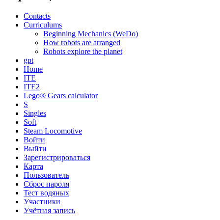
Contacts
Curriculums
Beginning Mechanics (WeDo)
How robots are arranged
Robots explore the planet
gpt
Home
ITE
ITE2
Lego® Gears calculator
S
Singles
Soft
Steam Locomotive
Войти
Выйти
Зарегистрироваться
Карта
Пользователь
Сброс пароля
Тест водяных
Участники
Учётная запись