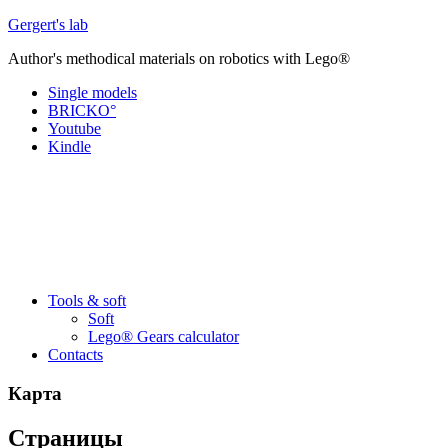
Перейти
Gergert's lab
к
Author's methodical materials on robotics with Lego®
содержанию
Single models
BRICKO°
Youtube
Kindle
Tools & soft
Soft
Lego® Gears calculator
Contacts
Карта
Страницы